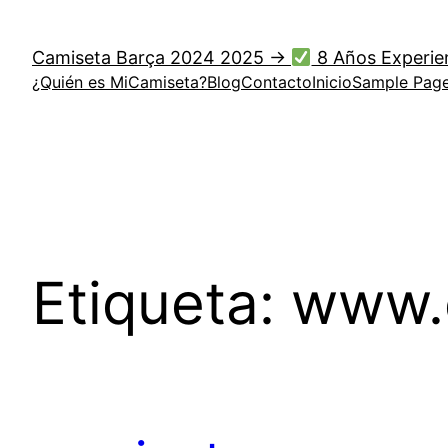
Saltar
al
Camiseta Barça 2024 2025 →
8 Años Experie
contenido
¿Quién es MiCamiseta?
Blog
Contacto
Inicio
Sample Pag
Etiqueta:
www.e