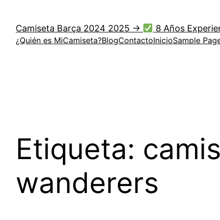
Saltar
al
Camiseta Barça 2024 2025 →
8 Años Experie
contenido
¿Quién es MiCamiseta?
Blog
Contacto
Inicio
Sample Pag
Etiqueta:
camis
wanderers