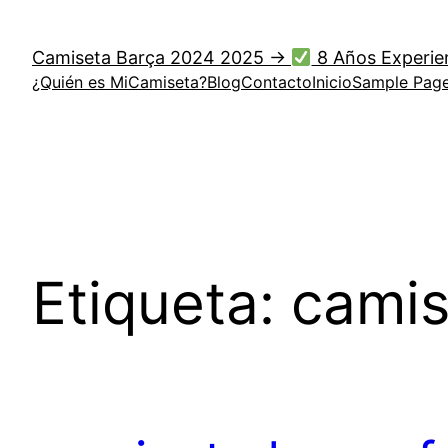
Saltar
al
Camiseta Barça 2024 2025 →
8 Años Experie
contenido
¿Quién es MiCamiseta?
Blog
Contacto
Inicio
Sample Pag
Etiqueta:
camis