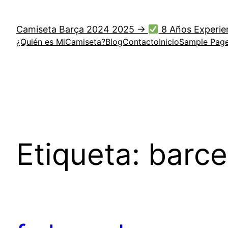
Saltar
al
Camiseta Barça 2024 2025 →
8 Años Experie
contenido
¿Quién es MiCamiseta?
Blog
Contacto
Inicio
Sample Pag
Etiqueta:
barce