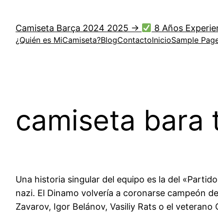
Saltar
al
Camiseta Barça 2024 2025 →
8 Años Experie
contenido
¿Quién es MiCamiseta?
Blog
Contacto
Inicio
Sample Pag
camiseta bara 
Una historia singular del equipo es la del «Parti
nazi. El Dinamo volvería a coronarse campeón d
Zavarov, Igor Belánov, Vasiliy Rats o el veterano