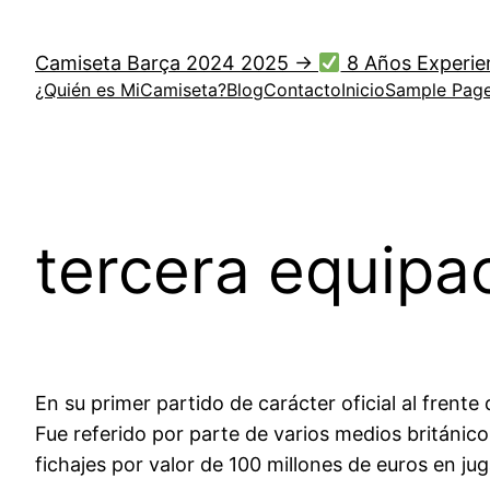
Saltar
al
Camiseta Barça 2024 2025 →
8 Años Experie
contenido
¿Quién es MiCamiseta?
Blog
Contacto
Inicio
Sample Pag
tercera equipa
En su primer partido de carácter oficial al frent
Fue referido por parte de varios medios británico
fichajes por valor de 100 millones de euros en j