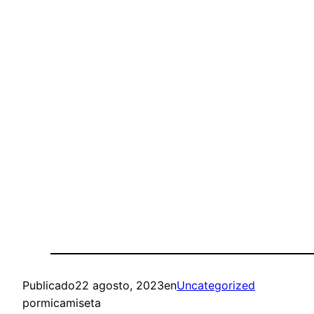
Publicado
22 agosto, 2023
en
Uncategorized
por
micamiseta