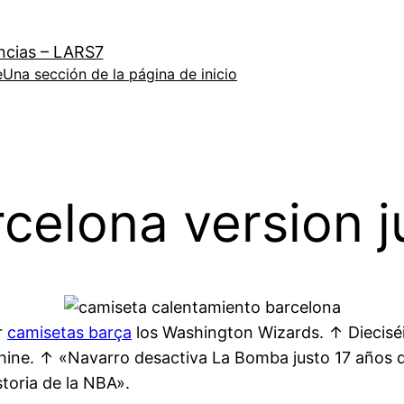
ncias – LARS7
e
Una sección de la página de inicio
rcelona version 
r
camisetas barça
los Washington Wizards. ↑ Diecisé
ine. ↑ «Navarro desactiva La Bomba justo 17 años de
storia de la NBA».