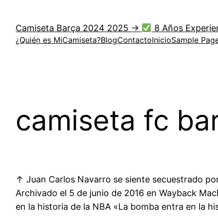
Saltar
al
Camiseta Barça 2024 2025 →
8 Años Experie
contenido
¿Quién es MiCamiseta?
Blog
Contacto
Inicio
Sample Pag
camiseta fc ba
↑ Juan Carlos Navarro se siente secuestrado po
Archivado el 5 de junio de 2016 en Wayback Mach
en la historia de la NBA «La bomba entra en la hi