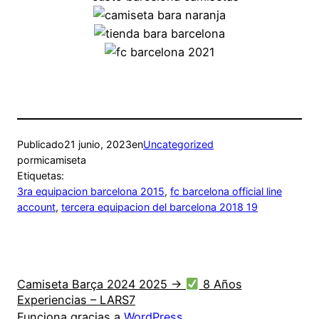
Publicado
21 junio, 2023
en
Uncategorized
por
micamiseta
Etiquetas:
3ra equipacion barcelona 2015
, 
fc barcelona official line
account
, 
tercera equipacion del barcelona 2018 19
Camiseta Barça 2024 2025 →
8 Años
Experiencias – LARS7
Funciona gracias a
WordPress