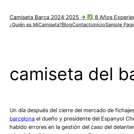
Saltar
al
Camiseta Barça 2024 2025 →
8 Años Experie
contenido
¿Quién es MiCamiseta?
Blog
Contacto
Inicio
Sample Pag
camiseta del b
Un día después del cierre del mercado de fichaje
barcelona
el dueño y presidente del Espanyol Che
habido errores en la gestión del caso del delant