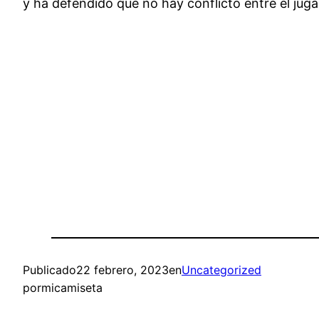
y ha defendido que no hay conflicto entre el jug
Publicado
22 febrero, 2023
en
Uncategorized
por
micamiseta