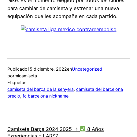
Nike. Es el momento elegido por todos los clubes
para cambiar de camiseta y estrenar una nueva
equipación que les acompañe en cada partido.
Publicado
15 diciembre, 2022
en
Uncategorized
por
micamiseta
Etiquetas:
camiseta del barça de la senyera
, 
camiseta del barcelona
precio
, 
fc barcelona nickname
Camiseta Barça 2024 2025 →
8 Años
Experiencias – LARS7