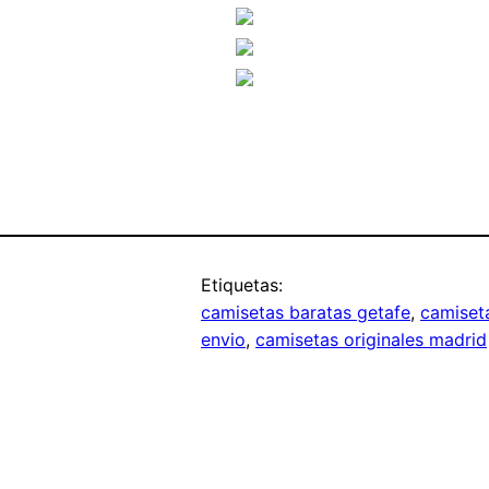
Etiquetas:
camisetas baratas getafe
, 
camiseta
envio
, 
camisetas originales madrid