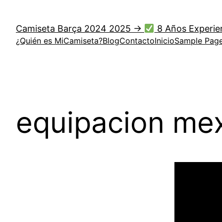
Saltar
al
Camiseta Barça 2024 2025 →
8 Años Experie
contenido
¿Quién es MiCamiseta?
Blog
Contacto
Inicio
Sample Pag
equipacion mex