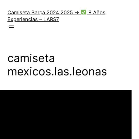
Saltar
al
Camiseta Barça 2024 2025 →
8 Años
Experiencias – LARS7
contenido
camiseta
mexicos.las.leonas