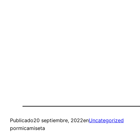
Publicado
20 septiembre, 2022
en
Uncategorized
por
micamiseta