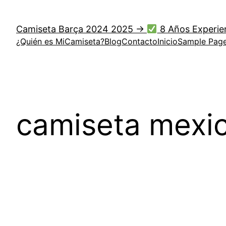
Saltar
al
Camiseta Barça 2024 2025 →
8 Años Experie
contenido
¿Quién es MiCamiseta?
Blog
Contacto
Inicio
Sample Pag
camiseta mexi