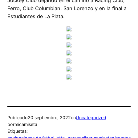
Jockey Club dejando en el camino a Racing Club,
Ferro, Club Columbian, San Lorenzo y en la final a
Estudiantes de La Plata.
Publicado
20 septiembre, 2022
en
Uncategorized
por
micamiseta
Etiquetas:
equipaciones de futbol lotto
, 
personalizar camisetas baratas