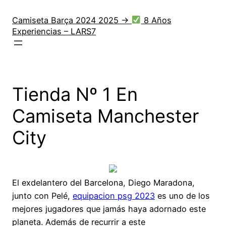
Saltar
al
Camiseta Barça 2024 2025 →
8 Años
Experiencias – LARS7
contenido
Tienda Nº 1 En
Camiseta Manchester
City
El exdelantero del Barcelona, Diego Maradona,
junto con Pelé,
equipacion psg 2023
es uno de los
mejores jugadores que jamás haya adornado este
planeta. Además de recurrir a este