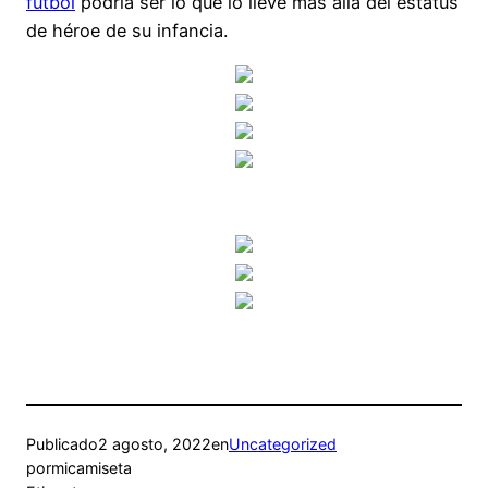
futbol
podría ser lo que lo lleve más allá del estatus
de héroe de su infancia.
Publicado
2 agosto, 2022
en
Uncategorized
por
micamiseta