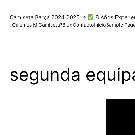
Saltar
al
Camiseta Barça 2024 2025 →
8 Años Experie
contenido
¿Quién es MiCamiseta?
Blog
Contacto
Inicio
Sample Pag
segunda equip