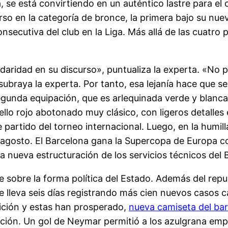
, se está convirtiendo en un auténtico lastre para el 
rso en la categoría de bronce, la primera bajo su n
onsecutiva del club en la Liga. Más allá de las cuatro
daridad en su discurso», puntualiza la experta. «No p
subraya la experta. Por tanto, esa lejanía hace que s
egunda equipación, que es arlequinada verde y blanc
llo rojo abotonado muy clásico, con ligeros detalles 
e partido del torneo internacional. Luego, en la humil
 de agosto. El Barcelona gana la Supercopa de Europa 
 nueva estructuración de los servicios técnicos del 
e sobre la forma política del Estado. Además del rep
e lleva seis días registrando más cien nuevos casos c
ición y estas han prosperado,
nueva camiseta del ba
cación. Un gol de Neymar permitió a los azulgrana empa