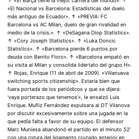
↑ «El Barça tiene la mejor cantera del mundo». ↑
«El Nacional vs Barcelona: Estadísticas del duelo
más antiguo de Ecuador». ↑ «PREVIA: FC
Barcelona vs AC Milan, duelo de gran rivalidad en
medio de la crisis.». ↑ «DeSagana Diop Statistics».
↑ «Cory Joseph Statistics». ↑ «Luka Doncic
Statistics». ↑ «Barcelona pierde 6 puntos por
deuda con Benito Floro». ↑ «Barcelona empató en
su visita al Milan y consolida lidertato del grupo H».
↑ Rojas, Enrique (11 de abril de 2009). «Villanueva
switching sports citizenship». Estaría bien que
fuera portada de los periódicos y que se dijera:
‘vaya porterazo que tenemos’», le ensalzó Luis
Enrique. Muñiz Fernández expulsara al DT Vilanova
por discutir excesivamente sobre una jugada en la
que pedía falta a favor de su equipo. El defensor
Marc Muniesa abandonó el partido en el minuto 52′
con una rotura del ligamento cruzado anterior en