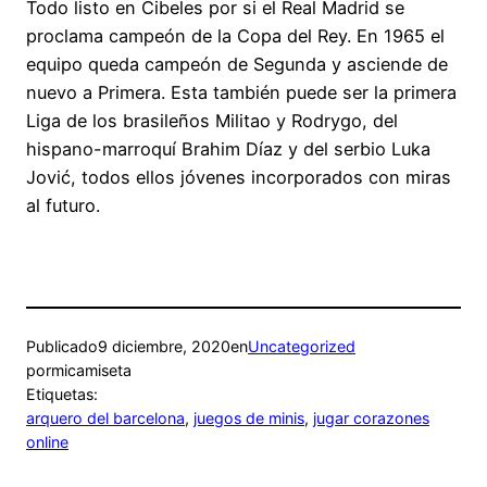
Todo listo en Cibeles por si el Real Madrid se
proclama campeón de la Copa del Rey. En 1965 el
equipo queda campeón de Segunda y asciende de
nuevo a Primera. Esta también puede ser la primera
Liga de los brasileños Militao y Rodrygo, del
hispano-marroquí Brahim Díaz y del serbio Luka
Jović, todos ellos jóvenes incorporados con miras
al futuro.
Publicado
9 diciembre, 2020
en
Uncategorized
por
micamiseta
Etiquetas:
arquero del barcelona
, 
juegos de minis
, 
jugar corazones
online